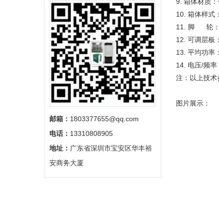
9. 箱体材质
10. 箱体样
11. 脚 
12. 可调层板
13. 平均功率
14. 电压/频率
注：以上技术
图片展示：
邮箱：
1803377655@qq.com
电话：
13310808905
地址：
广东省深圳市宝安区华丰裕
安商务大厦