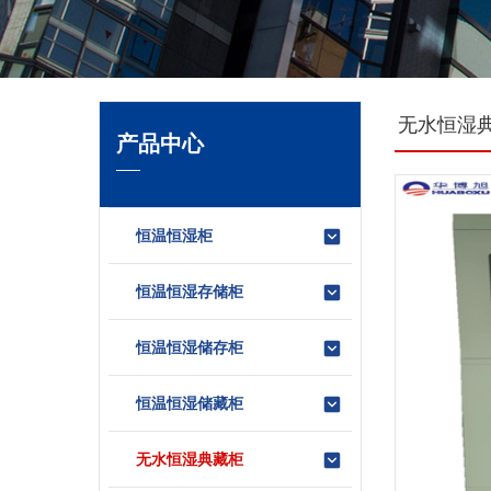
无水恒湿
产品中心
恒温恒湿柜
恒温恒湿存储柜
恒温恒湿储存柜
恒温恒湿储藏柜
无水恒湿典藏柜