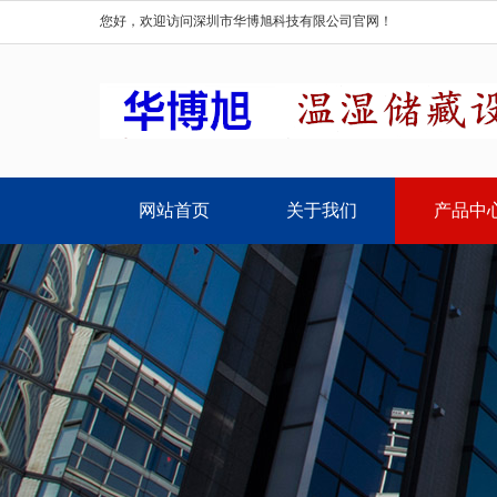
您好，欢迎访问深圳市华博旭科技有限公司官网！
网站首页
关于我们
产品中