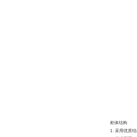
柜体结构
1. 采用优