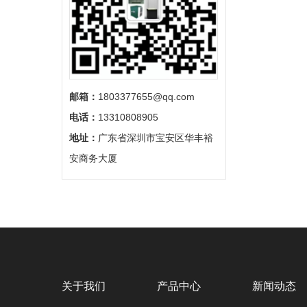
邮箱：
1803377655@qq.com
电话：
13310808905
地址：
广东省深圳市宝安区华丰裕
安商务大厦
关于我们
产品中心
新闻动态