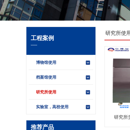
研究所使
工程案例
博物馆使用
档案馆使用
研究所使用
实验室，高校使用
研究所
推荐产品