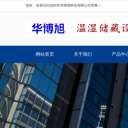
您好，欢迎访问深圳市华博旭科技有限公司官网！
网站首页
关于我们
产品中