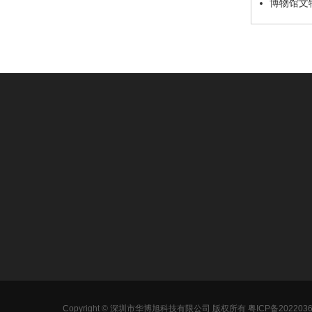
博物馆文
关于我们
产品中心
新闻动态
企业文化
恒温恒湿柜
行业新闻
加入我们
恒温恒湿存储柜
企业新闻
销售网络
恒温恒湿储存柜
常见问答
恒温恒湿储藏柜
Copyright © 深圳市华博旭科技有限公司 版权所有
粤ICP备2022036