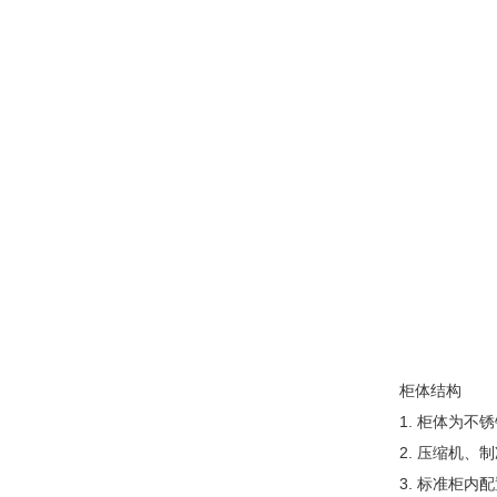
柜体结构
1. 柜体为
2. 压缩机
3. 标准柜