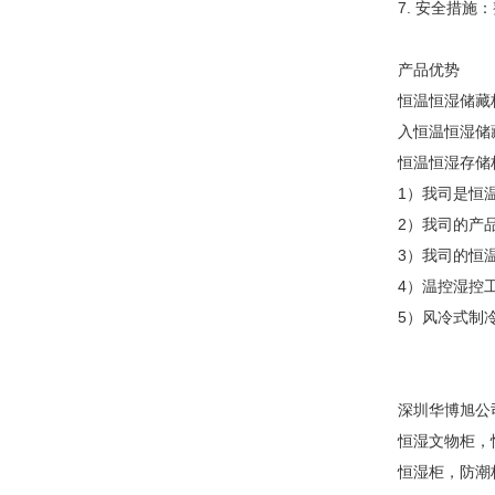
7. 安全措
产品优势
恒温恒湿储藏
入恒温恒湿储
恒温恒湿存储
1）我司是恒
2）我司的产
3）我司的恒
4）温控湿控
5）风冷式制
深圳华博旭公
恒湿文物柜，
恒湿柜，防潮